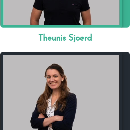
actief in onze lokale kerk.
Bij Geven is Leven maken we elke maand
heel concreet impact, dichtbij of ver weg. Ik
ben blij dat ik daar een steentje aan mag
Theunis Sjoerd
bijdragen, in het bijzonder in de selectie van
en de contacten met de projecten.
Mijn naam is Hetty Zwart, getrouwd met Nico
en moeder van Sara en Isa.
In het dagelijks leven werk ik in het ziekenhuis
en maak daar filmpjes van het hart. En
daarmee kan ik een mooi bruggetje maken
naar iets waarvan mijn eigen hart sneller
gaat kloppen.