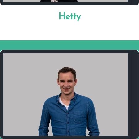
Stichting Geven is Leven heeft mijn hart
omdat ik graag van betekenis wil zijn in het
Hetty
leven van anderen.
Mijn naam is Harry Kooistra en ik woon in
Dokkum. In het dagelijks leven werk ik als
Sales Manager en help ik bedrijven met
brandpreventie.
Waarom Stichting Geven is Leven? De nood
bij anderen is groot, en wij hebben het nog
altijd zo goed. Daarom zet ik mij graag in