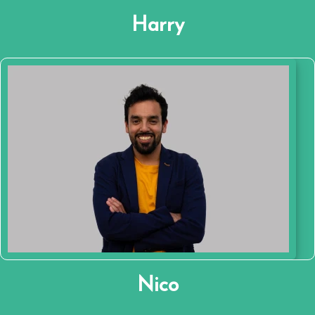
voor hen die het moeilijk hebben.
Harry
Mijn naam is Nico Nishantha Zwart,
getrouwd met Hetty en trotse vader van een
tweeling: Sara en Isa.
Ik ben zelfstandig ondernemer, sport graag
en ben eigenlijk altijd vrolijk en enthousiast.
Stichting Geven is Leven heeft mijn hart
omdat de nood van anderen mij diep raakt.
Nico