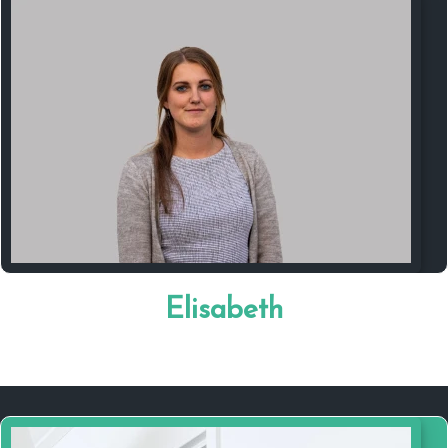
Mijn naam is Elisabeth, getrouwd en moeder
van Emma.
In mijn dagelijkse leven ben ik ambulant
coach. Ik begeleid mensen en gezinnen die
tegen problemen aanlopen. Daarnaast ben ik
betrokken bij deze stichting, omdat ik het
belangrijk vindt dat mensen in moeilijkheden
geholpen worden. Stichting Geven is Leven
Elisabeth
zet zich in voor mensen die het minder
hebben en probeert bij te dragen aan een
betere toekomst voor hen.