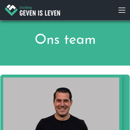
Ons team
Ik ben Theunis Sjoerd Elzinga. Met mijn vrouw
Debora en kinderen Yael (2020) en Boaz
(2023) woon ik in Wolvega.
Na mijn studie Sociologie heb ik lange tijd bij
World Servants gewerkt. Sinds 2025 ben ik
bestuurssecretaris bij Dorcas. Ook ben ik