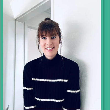
Mijn naam is Janne. Ik ben getrouwd met
Ewoud en moeder van ons zoontje Matthias.
Ik werk in de jeugdzorg en weet daardoor dat
er veel kinderen en volwassenen zijn die zich
niet veilig of geliefd voelen. Ik wil graag iets
betekenen voor Geven is Leven, omdat de
stichting zich inzet voor een ander die het
minder goed heeft. ❤